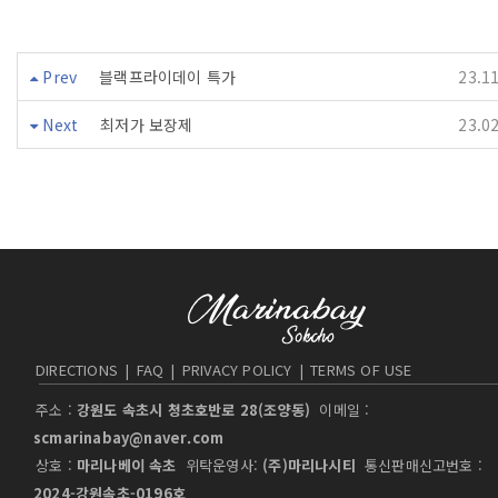
Prev
블랙프라이데이 특가
23.1
Next
최저가 보장제
23.0
DIRECTIONS
|
FAQ
|
PRIVACY POLICY
|
TERMS OF USE
주소 :
강원도 속초시 청초호반로 28(조양동)
이메일 :
scmarinabay@naver.com
상호 :
마리나베이 속초
위탁운영사:
(주)마리나시티
통신판매신고번호 :
2024-강원속초-0196호