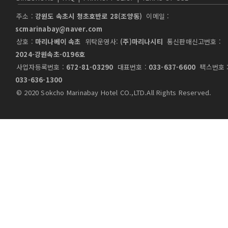
주소 :
강원도 속초시 청초호반로 28(조양동)
이메일 :
scmarinabay@naver.com
상호 :
마리나베이 속초
위탁운영사:
(주)마리나시티
통신판매신고번호 :
2024-강원속초-0196호
사업자등록번호 :
672-81-03290
대표번호 :
033-637-6600
팩스번호 
033-636-1300
© 2020 Sokcho Marinabay Hotel CO.,LTD.All Rights Reserved.