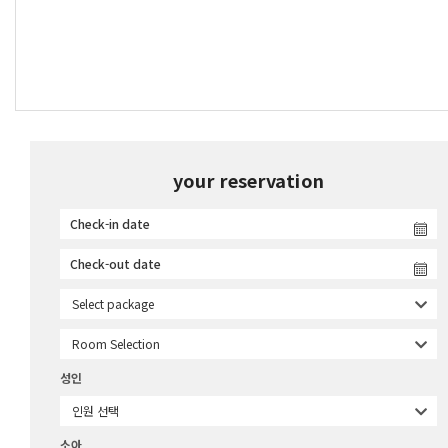
your reservation
Select package
Room Selection
성인
인원 선택
소아